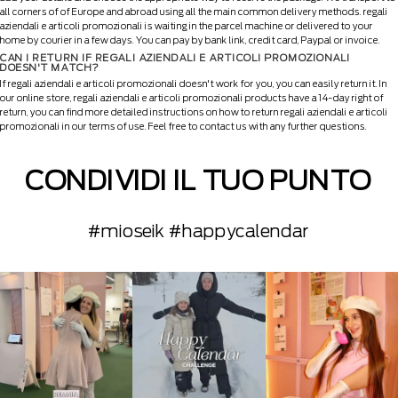
all corners of of Europe and abroad using all the main common delivery methods. regali
aziendali e articoli promozionali is waiting in the parcel machine or delivered to your
home by courier in a few days. You can pay by bank link, credit card, Paypal or invoice.
CAN I RETURN IF REGALI AZIENDALI E ARTICOLI PROMOZIONALI
DOESN'T MATCH?
If regali aziendali e articoli promozionali doesn't work for you, you can easily return it. In
our online store, regali aziendali e articoli promozionali products have a 14-day right of
return, you can find more detailed instructions on how to return regali aziendali e articoli
promozionali in our terms of use. Feel free to contact us with any further questions.
CONDIVIDI IL TUO PUNTO
#mioseik #happycalendar