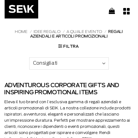
Salta
ai
contenuti
HOME
/
IDEE REGALO
/
A QUALE EVENTO
/
REGALI
AZIENDALI E ARTICOLI PROMOZIONALI
FILTRA
ADVENTUROUS CORPORATE GIFTS AND
INSPIRING PROMOTIONAL ITEMS
Eleva il tuo brand con l’esclusiva gamma di regali aziendali e
articoli promozionali di SEIK. La nostra collezione include prodotti
ispiratori, avventurosi, eleganti e personalizzati che lasciano
un’impressione duratura. Perfetti per mostrare apprezzamento ai
clienti, riconoscere i dipendenti o eventi promozionali, questi
articoli sono progettati per ispirare e coinvolgere. Rendi