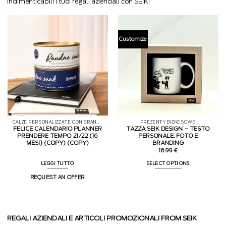
indimenticabili i tuoi regali aziendali con SEIK!
Customize
CALZE PERSONALIZZATE CON BRANDING E PACKAGING SU MISURA
PREZENTY BIZNESOWE
FELICE CALENDARIO PLANNER
TAZZA SEIK DESIGN – TESTO
PRENDERE TEMPO 21/22 (16
PERSONALE, FOTO E
MESI) (COPY) (COPY)
BRANDING
16.99
€
LEGGI TUTTO
SELECT OPTIONS
REQUEST AN OFFER
REGALI AZIENDALI E ARTICOLI PROMOZIONALI FROM SEIK