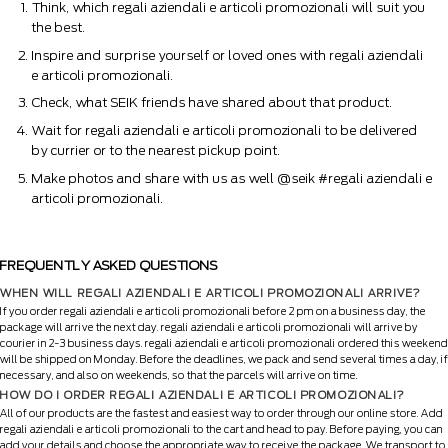
Think, which regali aziendali e articoli promozionali will suit you
the best.
Inspire and surprise yourself or loved ones with regali aziendali
e articoli promozionali.
Check, what SEIK friends have shared about that product.
Wait for regali aziendali e articoli promozionali to be delivered
by currier or to the nearest pickup point.
Make photos and share with us as well @seik #regali aziendali e
articoli promozionali.
FREQUENTLY ASKED QUESTIONS
WHEN WILL REGALI AZIENDALI E ARTICOLI PROMOZIONALI ARRIVE?
If you order regali aziendali e articoli promozionali before 2 pm on a business day, the
package will arrive the next day. regali aziendali e articoli promozionali will arrive by
courier in 2-3 business days. regali aziendali e articoli promozionali ordered this weekend
will be shipped on Monday. Before the deadlines, we pack and send several times a day, if
necessary, and also on weekends, so that the parcels will arrive on time.
HOW DO I ORDER REGALI AZIENDALI E ARTICOLI PROMOZIONALI?
All of our products are the fastest and easiest way to order through our online store. Add
regali aziendali e articoli promozionali to the cart and head to pay. Before paying, you can
add your details and choose the appropriate way to receive the package. We transport to