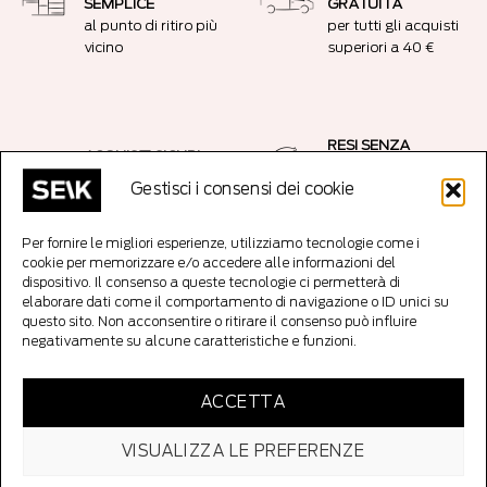
SEMPLICE
GRATUITA
al punto di ritiro più
per tutti gli acquisti
vicino
superiori a 40 €
RESI SENZA
ACQUISTI SICURI
PROBLEMI
Connessione
Gestisci i consensi dei cookie
14 giorni senza fare
crittografata SSL
domande resi
Per fornire le migliori esperienze, utilizziamo tecnologie come i
cookie per memorizzare e/o accedere alle informazioni del
dispositivo. Il consenso a queste tecnologie ci permetterà di
Copyright 2026 ©
SEIK Editore
Tutti i diritti riservati. SEIK OÜ srl, Codice
elaborare dati come il comportamento di navigazione o ID unici su
Reg: 12921231, Parda 3/5/7, 10151 Tallinn Estonia
questo sito. Non acconsentire o ritirare il consenso può influire
negativamente su alcune caratteristiche e funzioni.
ACCETTA
VISUALIZZA LE PREFERENZE