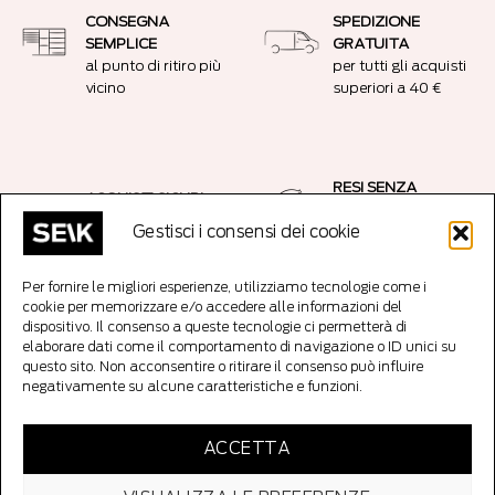
CONSEGNA
SPEDIZIONE
SEMPLICE
GRATUITA
al punto di ritiro più
per tutti gli acquisti
vicino
superiori a 40 €
RESI SENZA
ACQUISTI SICURI
PROBLEMI
Connessione
Gestisci i consensi dei cookie
14 giorni senza fare
crittografata SSL
domande resi
Per fornire le migliori esperienze, utilizziamo tecnologie come i
cookie per memorizzare e/o accedere alle informazioni del
dispositivo. Il consenso a queste tecnologie ci permetterà di
Copyright 2026 ©
SEIK Editore
Tutti i diritti riservati. SEIK OÜ srl, Codice
elaborare dati come il comportamento di navigazione o ID unici su
Reg: 12921231, Parda 3/5/7, 10151 Tallinn Estonia
questo sito. Non acconsentire o ritirare il consenso può influire
negativamente su alcune caratteristiche e funzioni.
ACCETTA