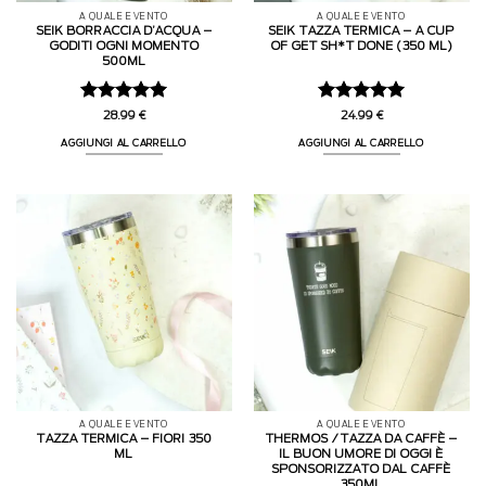
A QUALE EVENTO
A QUALE EVENTO
SEIK BORRACCIA D’ACQUA –
SEIK TAZZA TERMICA – A CUP
GODITI OGNI MOMENTO
OF GET SH*T DONE (350 ML)
500ML
Valutato
5
Valutato
5
28.99
€
24.99
€
su 5
su 5
AGGIUNGI AL CARRELLO
AGGIUNGI AL CARRELLO
A QUALE EVENTO
A QUALE EVENTO
TAZZA TERMICA – FIORI 350
THERMOS / TAZZA DA CAFFÈ –
ML
IL BUON UMORE DI OGGI È
SPONSORIZZATO DAL CAFFÈ
350ML