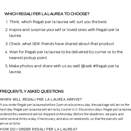
WHICH REGALI PER LA LAUREA TO CHOOSE?
Think, which Regali per la laurea will suit you the best.
Inspire and surprise yourself or loved ones with Regali per la
laurea.
Check, what SEIK friends have shared about that product.
Wait for Regali per la laurea to be delivered by currier or to the
nearest pickup point.
Make photos and share with us as well @seik #Regali per la
laurea.
FREQUENTLY ASKED QUESTIONS
WHEN WILL REGALI PER LA LAUREA ARRIVE?
If you order Regali per la laurea before 2 pm on a business day, the package will arrive the
next day. Regali per la laurea will arrive by courier in 2-3 business days. Regali per la laurea
ordered this weekend will be shipped on Monday. Before the deadlines, we pack and
send several times a day, if necessary, and also on weekends, so that the parcels will
arrive on time.
HOW DO I ORDER REGALI PER LA LAUREA?