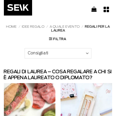
Salta
ai
contenuti
HOME
/
IDEE REGALO
/
A QUALE EVENTO
/
REGALI PER LA
LAUREA
FILTRA
REGALI DI LAUREA – COSA REGALARE A CHI SI
È APPENA LAUREATO O DIPLOMATO?