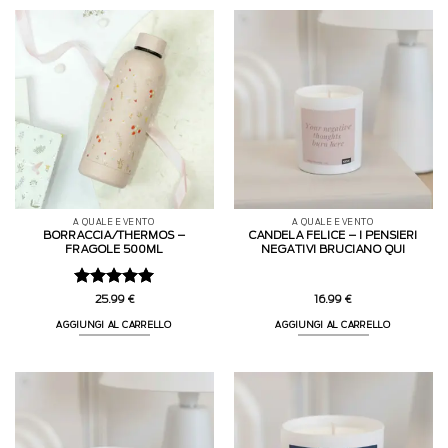
A QUALE EVENTO
A QUALE EVENTO
BORRACCIA/THERMOS –
CANDELA FELICE – I PENSIERI
FRAGOLE 500ML
NEGATIVI BRUCIANO QUI
Valutato
5
25.99
€
16.99
€
su 5
AGGIUNGI AL CARRELLO
AGGIUNGI AL CARRELLO