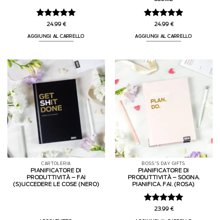
Valutato
5
Valutato
5
24.99
€
24.99
€
su 5
su 5
AGGIUNGI AL CARRELLO
AGGIUNGI AL CARRELLO
CARTOLERIA
BOSS'S DAY GIFTS
PIANIFICATORE DI
PIANIFICATORE DI
PRODUTTIVITÀ – FAI
PRODUTTIVITÀ – SOGNA.
(S)UCCEDERE LE COSE (NERO)
PIANIFICA. FAI. (ROSA)
Valutato
5
23.99
€
su 5