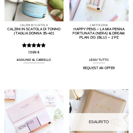
CALZINI IN SCATOLA
CARTOLERIA
CALZINI IN SCATOLA DI TONNO
HAPPY PENS – LA MIA PENNA
(TAGLIA DONNA 35-40)
FORTUNATA (NERA) & DREAM.
PLAN. DO. (BLU) – 2 PZ
Valutato
13.99
€
4.75
su 5
AGGIUNGI AL CARRELLO
LEGGI TUTTO
REQUEST AN OFFER
ESAURITO