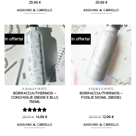
Valutato
5
Valutato
25.99
€
25.99
€
su 5
4
su 5
AGGIUNGI AL CARRELLO
AGGIUNGI AL CARRELLO
In offerta!
In offerta!
A QUALE EVENTO
A QUALE EVENTO
BORRACCIA/THERMOS –
BORRACCIA/THERMOS –
CONCHIGLIE (BEIGE E BLU)
FOGLIE 500ML (BEIGE)
750ML
Valutato
5
Il
Il
Il
Il
28.99
€
14.99
€
25.99
€
12.99
€
prezzo
prezzo
prezzo
prezzo
su 5
originale
attuale
originale
attuale
AGGIUNGI AL CARRELLO
AGGIUNGI AL CARRELLO
era:
è:
era:
è:
28.99 €.
14.99 €.
25.99 €.
12.99 €.