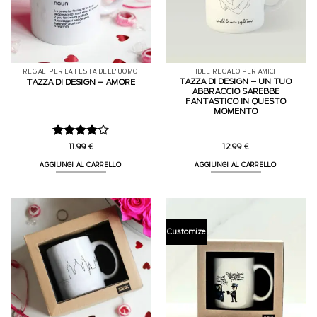
REGALI PER LA FESTA DELL'UOMO
IDEE REGALO PER AMICI
TAZZA DI DESIGN – UN TUO
TAZZA DI DESIGN – AMORE
ABBRACCIO SAREBBE
FANTASTICO IN QUESTO
MOMENTO
Valutato
11.99
€
12.99
€
4
su 5
AGGIUNGI AL CARRELLO
AGGIUNGI AL CARRELLO
Customize