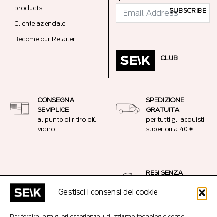
products
SUBSCRIBE
Cliente aziendale
Become our Retailer
CLUB
CONSEGNA
SPEDIZIONE
SEMPLICE
GRATUITA
al punto di ritiro più
per tutti gli acquisti
vicino
superiori a 40 €
RESI SENZA
ACQUISTI SICURI
PROBLEMI
Connessione
14 giorni senza fare
Gestisci i consensi dei cookie
crittografata SSL
domande resi
Per fornire le migliori esperienze, utilizziamo tecnologie come i