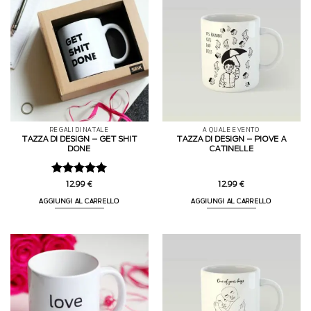
REGALI DI NATALE
A QUALE EVENTO
TAZZA DI DESIGN – GET SHIT
TAZZA DI DESIGN – PIOVE A
DONE
CATINELLE
Valutato
5
12.99
€
12.99
€
su 5
AGGIUNGI AL CARRELLO
AGGIUNGI AL CARRELLO