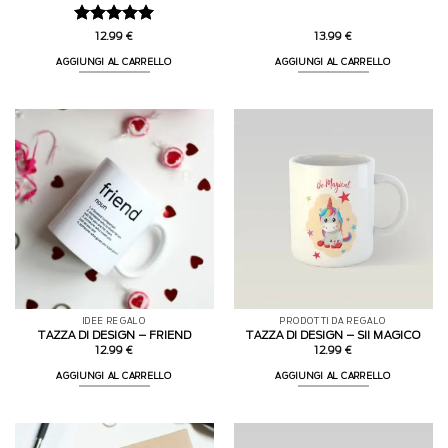
Valutato
5
12.99
€
13.99
€
su 5
AGGIUNGI AL CARRELLO
AGGIUNGI AL CARRELLO
IDEE REGALO
PRODOTTI DA REGALO
TAZZA DI DESIGN – FRIEND
TAZZA DI DESIGN – SII MAGICO
12.99
€
12.99
€
AGGIUNGI AL CARRELLO
AGGIUNGI AL CARRELLO