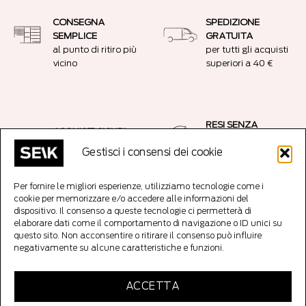
CONSEGNA
SPEDIZIONE
SEMPLICE
GRATUITA
al punto di ritiro più
per tutti gli acquisti
vicino
superiori a 40 €
RESI SENZA
ACQUISTI SICURI
PROBLEMI
Connessione
Gestisci i consensi dei cookie
14 giorni senza fare
crittografata SSL
domande resi
Per fornire le migliori esperienze, utilizziamo tecnologie come i
cookie per memorizzare e/o accedere alle informazioni del
dispositivo. Il consenso a queste tecnologie ci permetterà di
Copyright 2026 ©
SEIK Editore
Tutti i diritti riservati. SEIK OÜ srl, Codice
elaborare dati come il comportamento di navigazione o ID unici su
Reg: 12921231, Parda 3/5/7, 10151 Tallinn Estonia
questo sito. Non acconsentire o ritirare il consenso può influire
negativamente su alcune caratteristiche e funzioni.
ACCETTA