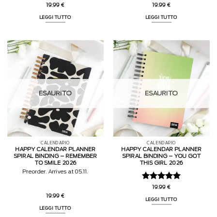
19.99
€
19.99
€
LEGGI TUTTO
LEGGI TUTTO
ESAURITO
ESAURITO
CALENDARIO
CALENDARIO
HAPPY CALENDAR PLANNER
HAPPY CALENDAR PLANNER
SPIRAL BINDING – REMEMBER
SPIRAL BINDING – YOU GOT
TO SMILE 2026
THIS GIRL 2026
Preorder. Arrives at 05.11.
Valutato
5
19.99
€
su 5
19.99
€
LEGGI TUTTO
LEGGI TUTTO