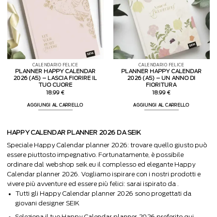
CALENDARIO FELICE
CALENDARIO FELICE
PLANNER HAPPY CALENDAR
PLANNER HAPPY CALENDAR
2026 (A5) – LASCIA FIORIRE IL
2026 (A5) – UN ANNO DI
TUO CUORE
FIORITURA
18.99
€
18.99
€
AGGIUNGI AL CARRELLO
AGGIUNGI AL CARRELLO
HAPPY CALENDAR PLANNER 2026 DA SEIK
Speciale Happy Calendar planner 2026: trovare quello giusto può
essere piuttosto impegnativo. Fortunatamente, è possibile
ordinare dal webshop seik.eu il complesso ed elegante Happy
Calendar planner 2026. Vogliamo ispirare con i nostri prodotti e
vivere più avventure ed essere più felici: sarai ispirato da .
Tutti gli Happy Calendar planner 2026 sono progettati da
giovani designer SEIK
Seleziona il tuo Happy Calendar planner 2026 preferito qui.