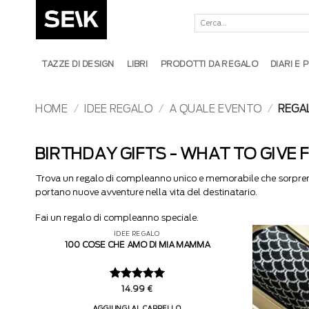
Salta
Cerca:
ai
contenuti
TAZZE DI DESIGN
LIBRI
PRODOTTI DA REGALO
DIARI E
HOME
/
IDEE REGALO
/
A QUALE EVENTO
/
REGA
BIRTHDAY GIFTS - WHAT TO GIVE 
Trova un regalo di compleanno unico e memorabile che sorprenda
portano nuove avventure nella vita del destinatario.
Fai un regalo di compleanno speciale.
IDEE REGALO
100 COSE CHE AMO DI MIA MAMMA
Valutato
5
14.99
€
su 5
AGGIUNGI AL CARRELLO