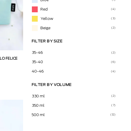
Red
(4)
Yellow
(3)
Beige
(2)
FILTER BY SIZE
35-46
(2)
LO FELICE
35-40
(6)
40-46
(4)
FILTER BY VOLUME
330 ml
(2)
350 ml
(7)
500 ml
(12)