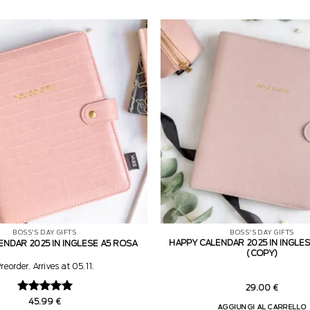
BOSS'S DAY GIFTS
BOSS'S DAY GIFTS
HAPPY CALENDAR 2025 IN INGLE
ENDAR 2025 IN INGLESE A5 ROSA
(COPY)
reorder. Arrives at 05.11.
29.00
€
Valutato
5
45.99
€
AGGIUNGI AL CARRELLO