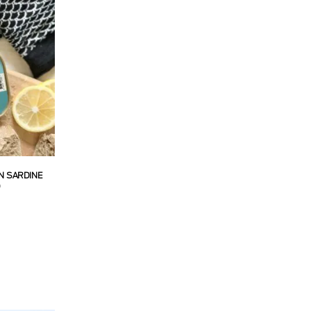
ON SARDINE
)