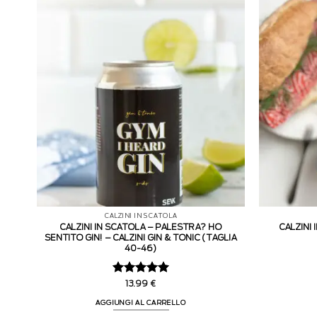
CALZINI IN SCATOLA
CALZINI IN SCATOLA – PALESTRA? HO
CALZINI
SENTITO GIN! – CALZINI GIN & TONIC (TAGLIA
40-46)
Valutato
5
13.99
€
su 5
AGGIUNGI AL CARRELLO