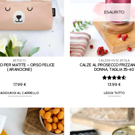
ESAURITO
ASTUCCI
CALZINI IN SCATOLA
O PER MATITE – ORSO FELICE
CALZE AL PROSECCO FRIZZA
(ARANCIONE)
DONNA, TAGLIA 35-40
Valutato
17.99
€
13.99
€
4.5
su 5
AGGIUNGI AL CARRELLO
LEGGI TUTTO