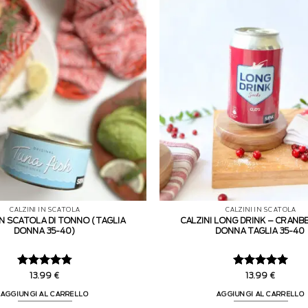
CALZINI IN SCATOLA
CALZINI IN SCATOLA
 IN SCATOLA DI TONNO (TAGLIA
CALZINI LONG DRINK – CRANB
DONNA 35-40)
DONNA TAGLIA 35-40
Valutato
Valutato
5
13.99
€
13.99
€
4.75
su 5
su 5
AGGIUNGI AL CARRELLO
AGGIUNGI AL CARRELLO