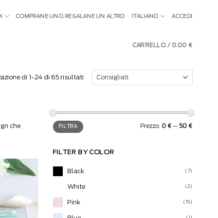
K
COMPRANE UNO, REGALANE UN ALTRO
ITALIANO
ACCEDI
CARRELLO /
0.00
€
azione di 1-24 di 65 risultati
Prezzo
Prezzo
ign che
Prezzo:
0 €
—
50 €
FILTRA
Min
Max
FILTER BY COLOR
Black
(7)
White
(2)
Pink
(15)
Blue
(1)