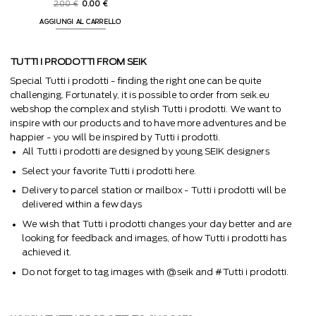
Valutato
Il
Il
2.00
€
0.00
€
prezzo
prezzo
4.88
su 5
originale
attuale
AGGIUNGI AL CARRELLO
era:
è:
2.00 €.
0.00 €.
TUTTI I PRODOTTI FROM SEIK
Special Tutti i prodotti - finding the right one can be quite
challenging. Fortunately, it is possible to order from seik.eu
webshop the complex and stylish Tutti i prodotti. We want to
inspire with our products and to have more adventures and be
happier - you will be inspired by Tutti i prodotti.
All Tutti i prodotti are designed by young SEIK designers
Select your favorite Tutti i prodotti here.
Delivery to parcel station or mailbox - Tutti i prodotti will be
delivered within a few days
We wish that Tutti i prodotti changes your day better and are
looking for feedback and images, of how Tutti i prodotti has
achieved it.
Do not forget to tag images with @seik and #Tutti i prodotti.