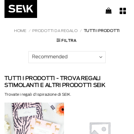
Salta
ai
contenuti
HOME
/
PRODOTTI DA REGALO
/
TUTTI I PRODOTTI
FILTRA
TUTTI I PRODOTTI - TROVA REGALI
STIMOLANTI E ALTRI PRODOTTI SEIK
Trovate i regali d’ispirazione di SEIK.