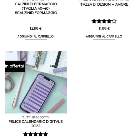
TUTTI I PRODOTTI
REGALI PER LA FESTA DELL'UOMO
CALZINI DI FORMAGGIO
TAZZA DI DESIGN – AMORE
(TAGLIA 40-46)
#CALZINIDIFORMAGGIO
Valutato
12.99
€
11.99
€
4
su 5
AGGIUNGI AL CARRELLO
AGGIUNGI AL CARRELLO
In offerta!
TUTTI I PRODOTTI
FELICE CALENDARIO DIGITALE
2022