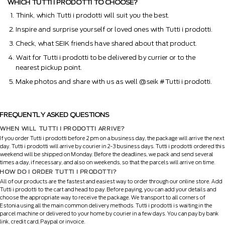
WHICH TUTTI I PRODOTTI TO CHOOSE?
Think, which Tutti i prodotti will suit you the best.
Inspire and surprise yourself or loved ones with Tutti i prodotti.
Check, what SEIK friends have shared about that product.
Wait for Tutti i prodotti to be delivered by currier or to the
nearest pickup point.
Make photos and share with us as well @seik #Tutti i prodotti.
FREQUENTLY ASKED QUESTIONS
WHEN WILL TUTTI I PRODOTTI ARRIVE?
If you order Tutti i prodotti before 2 pm on a business day, the package will arrive the next
day. Tutti i prodotti will arrive by courier in 2-3 business days. Tutti i prodotti ordered this
weekend will be shipped on Monday. Before the deadlines, we pack and send several
times a day, if necessary, and also on weekends, so that the parcels will arrive on time.
HOW DO I ORDER TUTTI I PRODOTTI?
All of our products are the fastest and easiest way to order through our online store. Add
Tutti i prodotti to the cart and head to pay. Before paying, you can add your details and
choose the appropriate way to receive the package. We transport to all corners of
Estonia using all the main common delivery methods. Tutti i prodotti is waiting in the
parcel machine or delivered to your home by courier in a few days. You can pay by bank
link, credit card, Paypal or invoice.