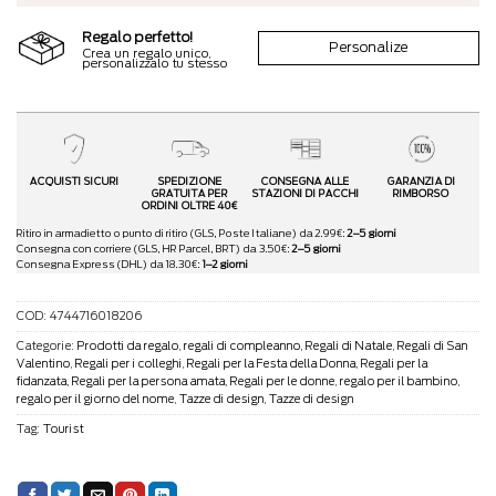
Regalo perfetto!
Personalize
Crea un regalo unico,
personalizzalo tu stesso
ACQUISTI SICURI
SPEDIZIONE
CONSEGNA ALLE
GARANZIA DI
GRATUITA PER
STAZIONI DI PACCHI
RIMBORSO
ORDINI OLTRE 40€
Ritiro in armadietto o punto di ritiro (GLS, Poste Italiane) da 2.99€:
2–5 giorni
Consegna con corriere (GLS, HR Parcel, BRT) da 3.50€:
2–5 giorni
Consegna Express (DHL) da 18.30€:
1–2 giorni
COD:
4744716018206
Categorie:
Prodotti da regalo
,
regali di compleanno
,
Regali di Natale
,
Regali di San
Valentino
,
Regali per i colleghi
,
Regali per la Festa della Donna
,
Regali per la
fidanzata
,
Regali per la persona amata
,
Regali per le donne
,
regalo per il bambino
,
regalo per il giorno del nome
,
Tazze di design
,
Tazze di design
Tag:
Tourist